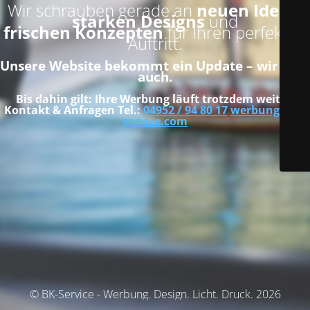
Wir schrauben gerade an
neuen Ideen
,
starken Designs
und
frischen Konzepten
für Ihren perfekten
Auftritt.
Unsere Website bekommt ein Update – wir bald
auch.
Bis dahin gilt:
Ihre Werbung läuft trotzdem weiter.
Kontakt & Anfragen
Tel.:
04952 / 94 80 17
werbung@bk-
service.com
© BK-Service - Werbung. Design. Licht. Druck. 2026